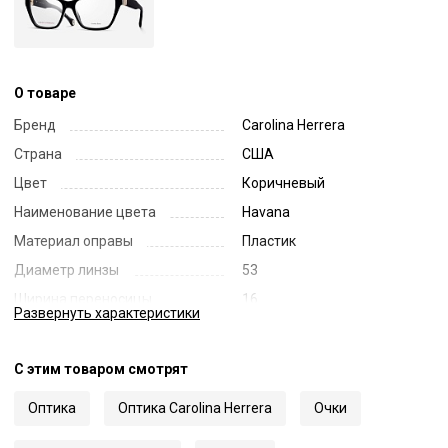
О товаре
Бренд
Carolina Herrera
Страна
США
Цвет
Коричневый
Наименование цвета
Havana
Материал оправы
Пластик
Диаметр линзы
53
Ширина переносицы
16
Развернуть
характеристики
Длина заушника
140
Код
65365
С этим товаром смотрят
Артикул
0330
Оптика
Оптика Carolina Herrera
Очки