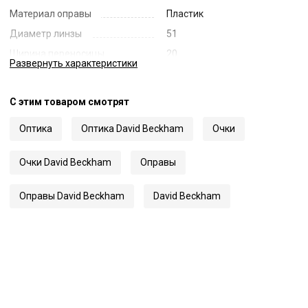
Материал оправы
Пластик
Диаметр линзы
51
Ширина переносицы
20
Развернуть
характеристики
Длина заушника
150
Код
65269
С этим товаром смотрят
Артикул
1212
Оптика
Оптика David Beckham
Очки
Очки David Beckham
Оправы
Оправы David Beckham
David Beckham