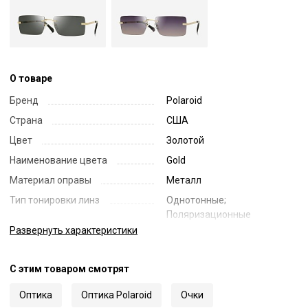
О товаре
Бренд
Polaroid
Страна
США
Цвет
Золотой
Наименование цвета
Gold
Материал оправы
Металл
Тип тонировки линз
Однотонные;
Поляризационные
Развернуть
характеристики
Цвет линз
Зеленый
Наименование цвета линз
Green Polarized
С этим товаром смотрят
Диаметр линзы
58
Ширина переносицы
18
Оптика
Оптика Polaroid
Очки