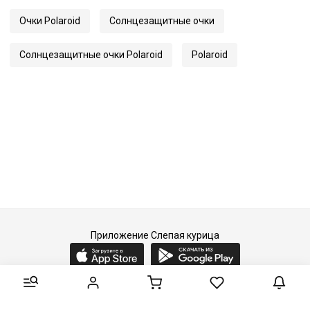
Длина заушника
145
Очки Polaroid
Солнцезащитные очки
Код
65031
Артикул
6245/S
Солнцезащитные очки Polaroid
Polaroid
Приложение Слепая курица
2015-2026 © Слепая курица - fashion concept store.