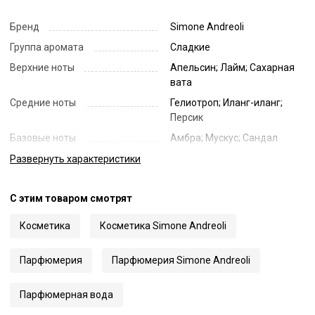
Бренд
Simone Andreoli
Группа аромата
Сладкие
Верхние ноты
Апельсин; Лайм; Сахарная
вата
Средние ноты
Гелиотроп; Иланг-иланг;
Персик
Базовые ноты
Амбра; Мускус; Сандал
Год создания аромата
2017
Развернуть
характеристики
Объем
100 мл
С этим товаром смотрят
Страна
Италия
Код
64979
Косметика
Косметика Simone Andreoli
Артикул
Don't Ask Me Permission
Парфюмерия
Парфюмерия Simone Andreoli
Парфюмерная вода