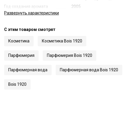
Год создания аромата
2005
Развернуть
характеристики
Объем
100 мл
Страна
Италия
С этим товаром смотрят
Код
64957
Артикул
P-Classic 1920
Косметика
Косметика Bois 1920
Парфюмерия
Парфюмерия Bois 1920
Парфюмерная вода
Парфюмерная вода Bois 1920
Bois 1920