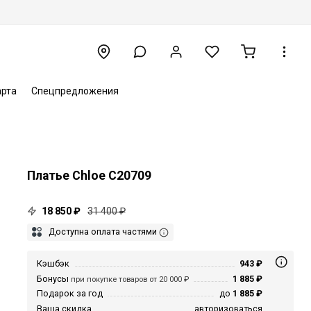
арта
Спецпредложения
Платье Chloe C20709
18 850 ₽
31 400 ₽
Доступна оплата частями
Кэшбэк
943 ₽
Бонусы
1 885 ₽
при покупке товаров от 20 000 ₽
Подарок за год
до
1 885 ₽
Ваша скидка
авторизоваться