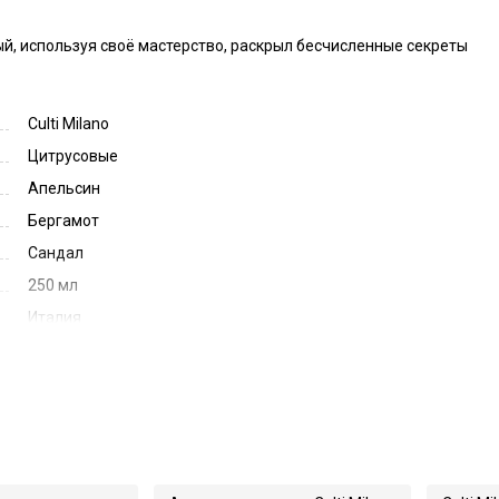
ый, используя своё мастерство, раскрыл бесчисленные секреты 
Culti Milano
Цитрусовые
Апельсин
Бергамот
Сандал
250 мл
Италия
64634
Decor Classic Aramara