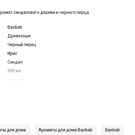
ромат сандалового дерева и черного перца.
Baobab
Древесные
Черный перец
Ирис
Сандал
500 мл
Бельгия
64607
Les Exclusives Cyprium
ты для дома
Ароматы для дома Baobab
Baobab