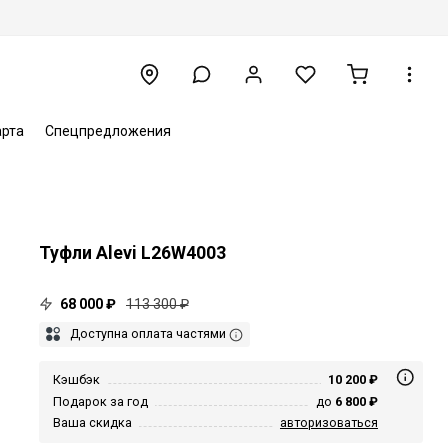
арта
Спецпредложения
Туфли Alevi L26W4003
68 000 ₽
113 300 ₽
Доступна оплата частями
Кэшбэк
10 200 ₽
Подарок за год
до
6 800 ₽
Ваша скидка
авторизоваться