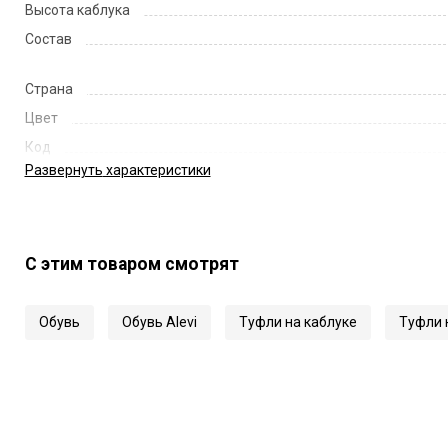
Высота каблука
Состав
Страна
Цвет
Код
Развернуть
характеристики
Артикул
С этим товаром смотрят
Обувь
Обувь Alevi
Туфли на каблуке
Туфли н