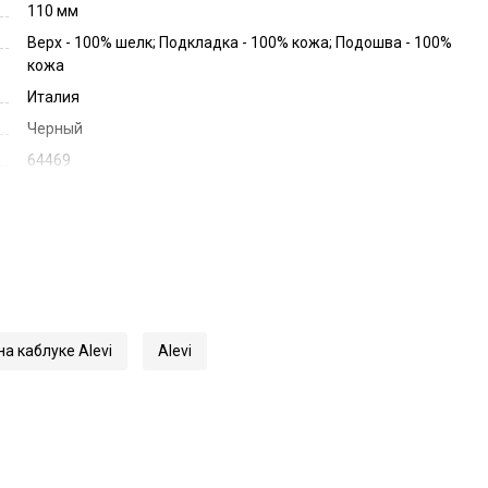
110 мм
Верх - 100% шелк; Подкладка - 100% кожа; Подошва - 100%
кожа
Италия
Черный
64469
L26W4003
а каблуке Alevi
Alevi