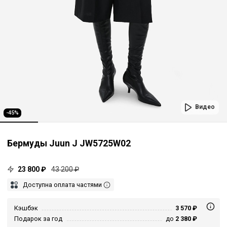
Видео
-45%
Бермуды Juun J JW5725W02
23 800 ₽
43 200 ₽
Доступна оплата частями
Кэшбэк
3 570 ₽
Подарок за год
до
2 380 ₽