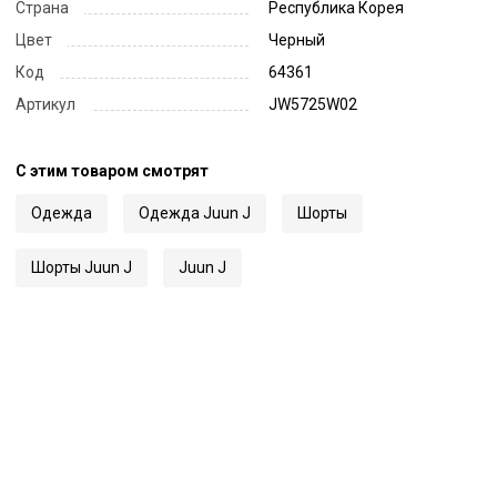
Страна
Республика Корея
Цвет
Черный
Код
64361
Артикул
JW5725W02
С этим товаром смотрят
Одежда
Одежда Juun J
Шорты
Шорты Juun J
Juun J