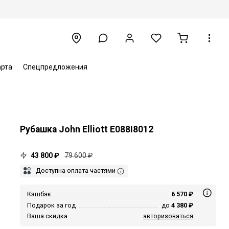
арта
Спецпредложения
Рубашка John Elliott E088I8012
43 800 ₽
79 600 ₽
Доступна оплата частями
Кэшбэк
6 570 ₽
Подарок за год
до
4 380 ₽
Ваша скидка
авторизоваться