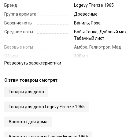
Бренд
Logevy Firenze 1965
Группа аромата
Древесные
Верхние ноты
Ваниль; Роза
Средние ноты
Бобы Тонка; Дубовый мох;
Табачный лист
Базовые ноты
Амбра; Гелиотроп; Мед
Объем
100 мл
Развернуть
характеристики
Страна
Италия
Код
64125
С этим товаром смотрят
Артикул
Tabacco Toscano
Товары для дома
Товары для дома Logevy Firenze 1965
Ароматы для дома
Ароматы для дома Logevy Firenze 1965