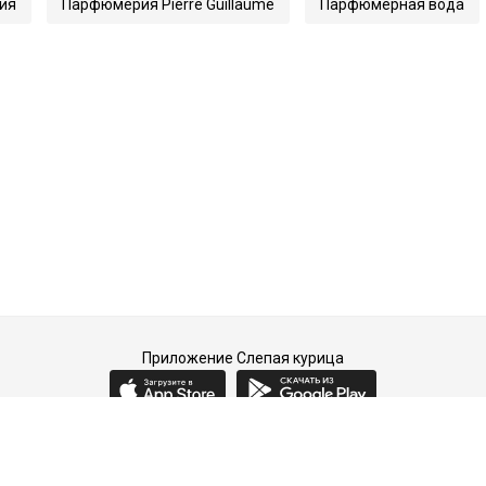
ия
Парфюмерия Pierre Guillaume
Парфюмерная вода
Приложение Слепая курица
2015-2026 © Слепая курица - fashion concept store.