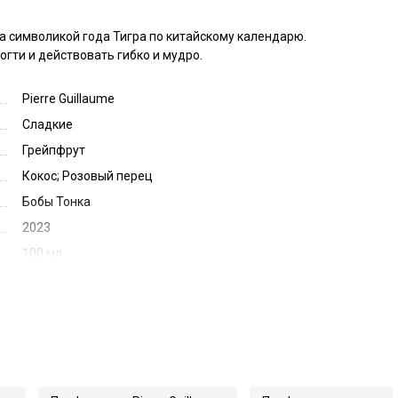
символикой года Тигра по китайскому календарю. 
гти и действовать гибко и мудро.
Pierre Guillaume
Сладкие
Грейпфрут
Кокос; Розовый перец
Бобы Тонка
2023
100 мл
Франция
64112
P-Tigre d`Eau