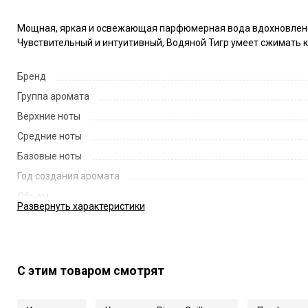
Мощная, яркая и освежающая парфюмерная вода вдохновлена 
Чувствительный и интуитивный, Водяной Тигр умеет сжимать ко
Бренд
Группа аромата
Верхние ноты
Средние ноты
Базовые ноты
Год создания аромата
Объем
Развернуть
характеристики
Страна
Код
Артикул
С этим товаром смотрят