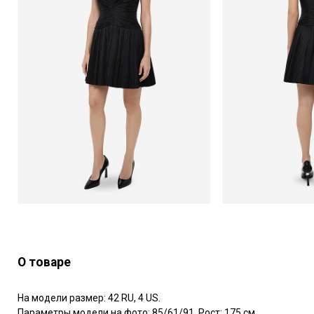
О товаре
На модели размер: 42 RU, 4 US.

Параметры модели на фото: 85/61/91. Рост: 175 см.