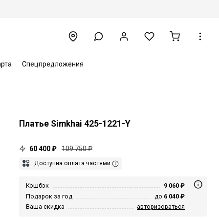
арта
Спецпредложения
Платье Simkhai 425-1221-Y
60 400 ₽
109 750 ₽
Доступна оплата частями
Кэшбэк
9 060 ₽
Подарок за год
до
6 040 ₽
Ваша скидка
авторизоваться