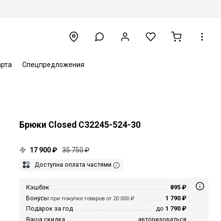
арта
Спецпредложения
Брюки Closed C32245-524-30
17 900 ₽
35 750 ₽
Доступна оплата частями
Кэшбэк
895 ₽
Бонусы
1 790 ₽
при покупке товаров от 20 000 ₽
Подарок за год
до
1 790 ₽
Ваша скидка
авторизоваться