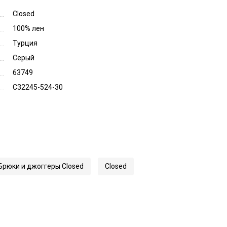
Closed
100% лен
Турция
Серый
63749
C32245-524-30
Брюки и джоггеры Closed
Closed