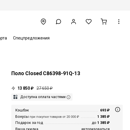
арта
Спецпредложения
Поло Closed C86398-91Q-13
13 850 ₽
27 650 ₽
Доступна оплата частями
Кэшбэк
693 ₽
Бонусы
1 385 ₽
при покупке товаров от 20 000 ₽
Подарок за год
до
1 385 ₽
Ваша скидка
авторизоваться