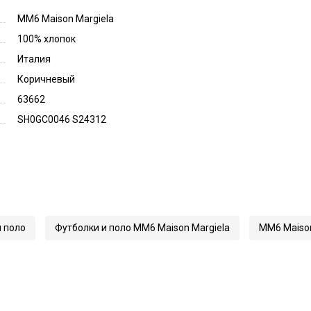
MM6 Maison Margiela
100% хлопок
Италия
Коричневый
63662
SH0GC0046 S24312
 поло
Футболки и поло MM6 Maison Margiela
MM6 Maison