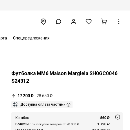
арта
Спецпредложения
Футболка MM6 Maison Margiela SH0GC0046
S24312
17 200 ₽
28 650 ₽
Доступна оплата частями
Кэшбэк
860 ₽
Бонусы
1 720 ₽
при покупке товаров от 20 000 ₽