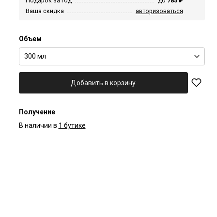
Подарок за год
до
785 ₽
Ваша скидка
авторизоваться
Объем
300 мл
Добавить в корзину
Получение
В наличии в
1 бутике