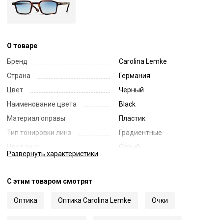
О товаре
Бренд
Carolina Lemke
Страна
Германия
Цвет
Черный
Наименование цвета
Black
Материал оправы
Пластик
Тип тонировки линз
Градиентные
Цвет линз
Серый
Развернуть
характеристики
Наименование цвета линз
Grey Gradient
Диаметр линзы
45
С этим товаром смотрят
Ширина переносицы
21
Оптика
Оптика Carolina Lemke
Очки
Длина заушника
145
Код
63503