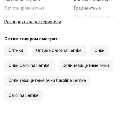
Тип тонировки линз
Градиентные
Цвет линз
Серый; Фиолетовый
Развернуть
характеристики
Наименование цвета линз
Violet Smoke Gradient
Диаметр линзы
49
С этим товаром смотрят
Ширина переносицы
20
Оптика
Оптика Carolina Lemke
Очки
Длина заушника
145
Код
63470
Очки Carolina Lemke
Солнцезащитные очки
Артикул
3607
Солнцезащитные очки Carolina Lemke
Carolina Lemke