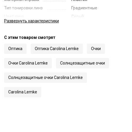
Тип тонировки линз
Градиентные
Цвет линз
Серый
Развернуть
характеристики
Наименование цвета линз
Grey Gradient
Диаметр линзы
52
С этим товаром смотрят
Ширина переносицы
19
Оптика
Оптика Carolina Lemke
Очки
Длина заушника
145
Код
63424
Очки Carolina Lemke
Солнцезащитные очки
Артикул
9541
Солнцезащитные очки Carolina Lemke
Carolina Lemke