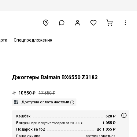
арта
Спецпредложения
Джоггеры Balmain BX6550 Z3183
10 550 ₽
17 550 ₽
Доступна оплата частями
Кэшбэк
528 ₽
Бонусы
1 055 ₽
при покупке товаров от 20 000 ₽
Подарок за год
до
1 055 ₽
Ваша скидка
авторизоваться