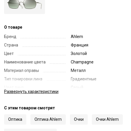
О товаре
Бренд
Ahlem
Страна
Франция
Цвет
Золотой
Наименование цвета
Champagne
Материал оправы
Металл
Тип тонировки линз
Градиентные
Цвет линз
Серый
Развернуть
характеристики
Наименование цвета линз
Rain Gradient
Диаметр линзы
55
С этим товаром смотрят
Ширина переносицы
19
Оптика
Оптика Ahlem
Очки
Очки Ahlem
Длина заушника
157
Код
63124