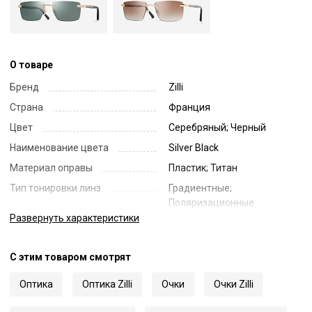
О товаре
Бренд
Zilli
Страна
Франция
Цвет
Серебряный; Черный
Наименование цвета
Silver Black
Материал оправы
Пластик; Титан
Тип тонировки линз
Градиентные;
Поляризационные
Развернуть
характеристики
Цвет линз
Синий
Наименование цвета линз
Blue Gradient Polarized
С этим товаром смотрят
Диаметр линзы
57
Ширина переносицы
18
Оптика
Оптика Zilli
Очки
Очки Zilli
Длина заушника
148