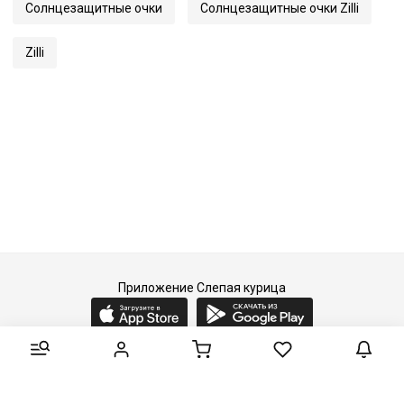
Солнцезащитные очки
Солнцезащитные очки Zilli
Код
63067
Артикул
65125
Zilli
Приложение Слепая курица
2015-2026 © Слепая курица - fashion concept store.
Все права защищены.