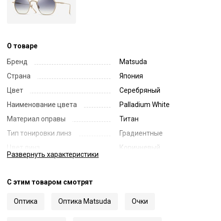
О товаре
Бренд
Matsuda
Страна
Япония
Цвет
Серебряный
Наименование цвета
Palladium White
Материал оправы
Титан
Тип тонировки линз
Градиентные
Цвет линз
Коричневый
Развернуть
характеристики
Наименование цвета линз
Brown Gradient
Диаметр линзы
50
С этим товаром смотрят
Ширина переносицы
22
Оптика
Оптика Matsuda
Очки
Длина заушника
145
Код
62933