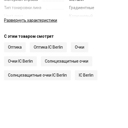
Тип тонировки линз
Градиентные
Цвет линз
Коричневый
Развернуть
характеристики
Наименование цвета линз
Brown Gradient
Диаметр линзы
63
С этим товаром смотрят
Ширина переносицы
15
Оптика
Оптика IC Berlin
Очки
Длина заушника
145
Код
62898
Очки IC Berlin
Солнцезащитные очки
Артикул
Nate
Солнцезащитные очки IC Berlin
IC Berlin