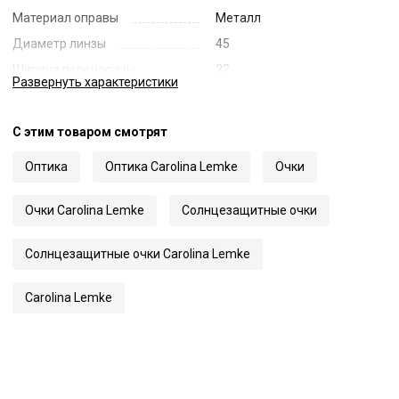
Материал оправы
Металл
Диаметр линзы
45
Ширина переносицы
22
Развернуть
характеристики
Длина заушника
145
Код
62236
С этим товаром смотрят
Артикул
CL9166
Оптика
Оптика Carolina Lemke
Очки
Очки Carolina Lemke
Солнцезащитные очки
Солнцезащитные очки Carolina Lemke
Carolina Lemke