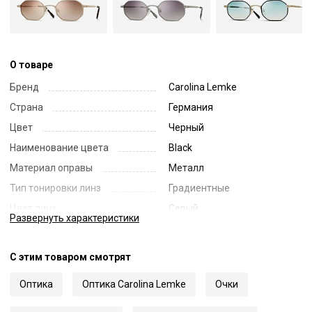
О товаре
Бренд
Carolina Lemke
Страна
Германия
Цвет
Черный
Наименование цвета
Black
Материал оправы
Металл
Тип тонировки линз
Градиентные
Цвет линз
Серый
Развернуть
характеристики
Наименование цвета линз
Grey Gradient
Диаметр линзы
47
С этим товаром смотрят
Ширина переносицы
21
Оптика
Оптика Carolina Lemke
Очки
Длина заушника
145
Код
62220