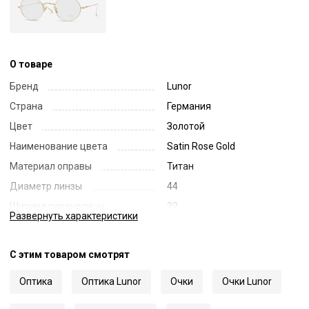
О товаре
Бренд
Lunor
Страна
Германия
Цвет
Золотой
Наименование цвета
Satin Rose Gold
Материал оправы
Титан
Диаметр линзы
44
Ширина переносицы
22
Развернуть
характеристики
Длина заушника
145
Код
62025
С этим товаром смотрят
Артикул
M9 02
Оптика
Оптика Lunor
Очки
Очки Lunor