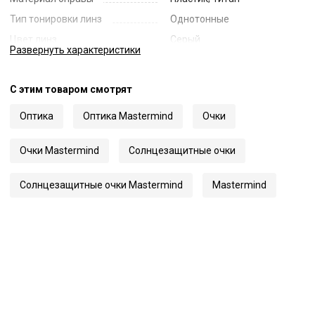
Тип тонировки линз
Однотонные
Цвет линз
Серый
Развернуть
характеристики
Наименование цвета линз
Grey with Skull Print
Диаметр линзы
52
С этим товаром смотрят
Ширина переносицы
21
Оптика
Оптика Mastermind
Очки
Длина заушника
150
Код
61999
Очки Mastermind
Солнцезащитные очки
Артикул
001 VOL 1
Солнцезащитные очки Mastermind
Mastermind