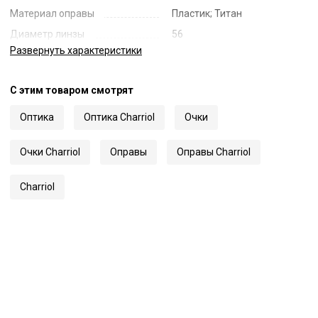
Материал оправы
Пластик; Титан
Диаметр линзы
56
Развернуть
характеристики
Ширина переносицы
19
Длина заушника
145
С этим товаром смотрят
Код
61988
Артикул
75137
Оптика
Оптика Charriol
Очки
Очки Charriol
Оправы
Оправы Charriol
Charriol