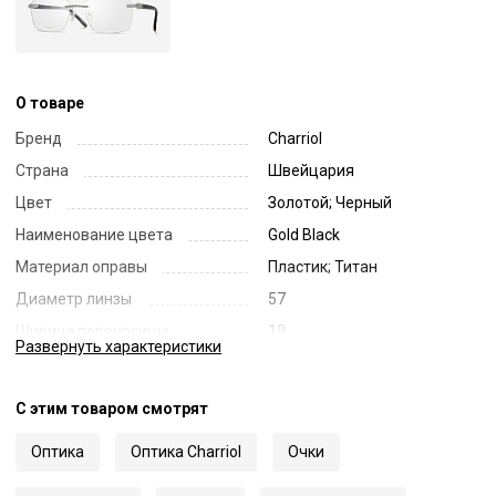
О товаре
Бренд
Charriol
Страна
Швейцария
Цвет
Золотой; Черный
Наименование цвета
Gold Black
Материал оправы
Пластик; Титан
Диаметр линзы
57
Ширина переносицы
19
Развернуть
характеристики
Длина заушника
145
Код
61986
С этим товаром смотрят
Артикул
75135
Оптика
Оптика Charriol
Очки