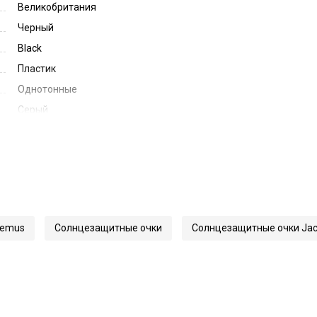
Великобритания
Черный
Black
Пластик
Однотонные
Серый
Grey
53
14
140
61954
uemus
Солнцезащитные очки
Солнцезащитные очки Ja
Jac 109