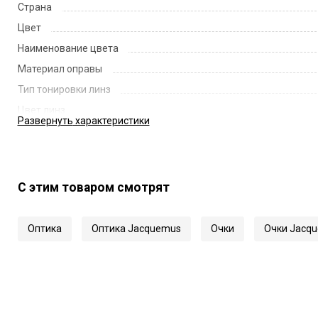
Страна
Цвет
Наименование цвета
Материал оправы
Тип тонировки линз
Цвет линз
Развернуть
характеристики
Наименование цвета линз
Диаметр линзы
Ширина переносицы
С этим товаром смотрят
Длина заушника
Код
Оптика
Оптика Jacquemus
Очки
Очки Jacq
Артикул