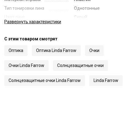
Тип тонировки линз
Однотонные
Цвет линз
Серый
Развернуть
характеристики
Наименование цвета линз
Grey
Диаметр линзы
55
С этим товаром смотрят
Ширина переносицы
19
Оптика
Оптика Linda Farrow
Очки
Длина заушника
145
Код
61906
Очки Linda Farrow
Солнцезащитные очки
Артикул
1551
Солнцезащитные очки Linda Farrow
Linda Farrow