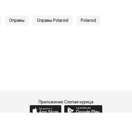
Оправы
Оправы Polaroid
Polaroid
Приложение Слепая курица
2015-2026 © Слепая курица - fashion concept store.