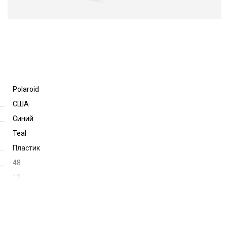
Polaroid
США
Синий
Teal
Пластик
48
13
125
61520
D844