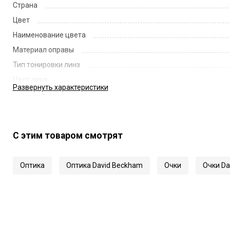
Страна
Цвет
Наименование цвета
Материал оправы
Тип тонировки линз
Цвет линз
Развернуть
характеристики
Наименование цвета линз
Диаметр линзы
Ширина переносицы
С этим товаром смотрят
Длина заушника
Код
Оптика
Оптика David Beckham
Очки
Очки Da
Артикул