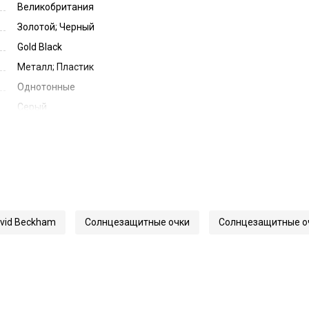
Великобритания
Золотой; Черный
Gold Black
Металл; Пластик
Однотонные
Серый
Grey
51
20
145
61179
vid Beckham
Солнцезащитные очки
Солнцезащитные оч
1173/S