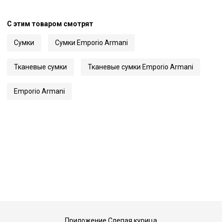
Цвет
Черный
Код
60763
С этим товаром смотрят
Артикул
Y3D158 YWS0E
Сумки
Сумки Emporio Armani
Тканевые сумки
Тканевые сумки Emporio Armani
Emporio Armani
Приложение Слепая курица