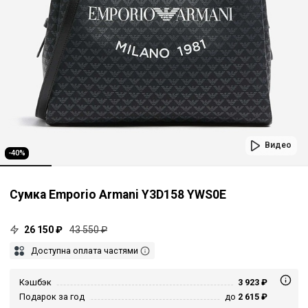
Видео
-40%
Сумка Emporio Armani Y3D158 YWS0E
26 150 ₽
43 550 ₽
Доступна оплата частями
Кэшбэк
3 923 ₽
Подарок за год
до
2 615 ₽