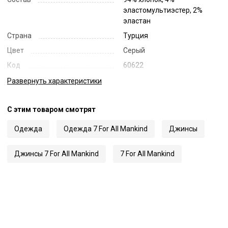
эластомультиэстер, 2%
эластан
Страна
Турция
Цвет
Серый
Код
60622
Артикул
JSEMU790HP
Развернуть
характеристики
С этим товаром смотрят
Одежда
Одежда 7 For All Mankind
Джинсы
Джинсы 7 For All Mankind
7 For All Mankind