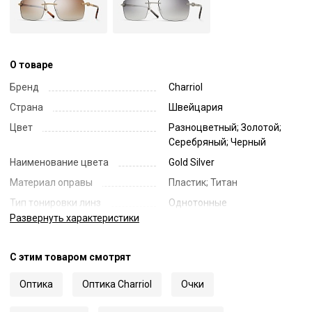
О товаре
Бренд
Charriol
Страна
Швейцария
Цвет
Разноцветный; Золотой;
Серебряный; Черный
Наименование цвета
Gold Silver
Материал оправы
Пластик; Титан
Тип тонировки линз
Однотонные
Развернуть
характеристики
Цвет линз
Зеленый
Наименование цвета линз
Green
С этим товаром смотрят
Диаметр линзы
57
Ширина переносицы
18
Оптика
Оптика Charriol
Очки
Длина заушника
145