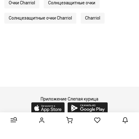
Очки Charriol
Солнцезащитные очки
Код
60567
Артикул
81021
Солнцезащитные очки Charriol
Charriol
Приложение Слепая курица
2015-2026 © Слепая курица - fashion concept store.
Все права защищены.