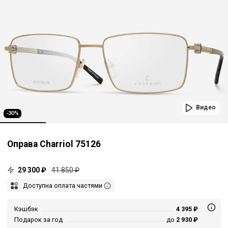
Видео
-30%
Оправа Charriol 75126
29 300 ₽
41 850 ₽
Доступна оплата частями
Кэшбэк
4 395 ₽
Подарок за год
до
2 930 ₽