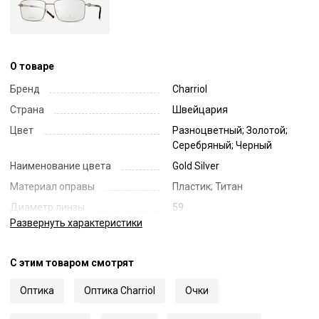
О товаре
Бренд
Charriol
Страна
Швейцария
Цвет
Разноцветный; Золотой;
Серебряный; Черный
Наименование цвета
Gold Silver
Материал оправы
Пластик; Титан
Диаметр линзы
59
Развернуть
характеристики
Ширина переносицы
18
Длина заушника
145
С этим товаром смотрят
Код
60554
Артикул
75126
Оптика
Оптика Charriol
Очки