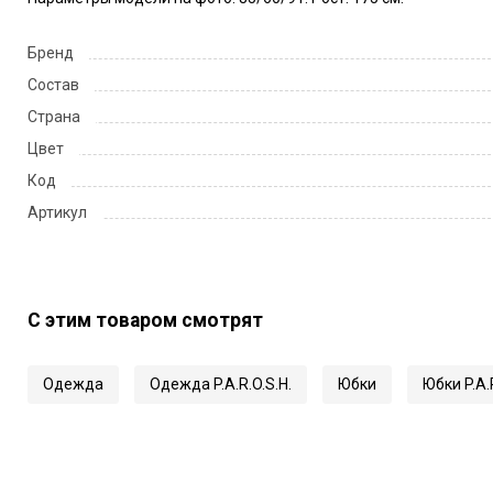
Бренд
Состав
Страна
Цвет
Код
Артикул
С этим товаром смотрят
Одежда
Одежда P.A.R.O.S.H.
Юбки
Юбки P.A.R