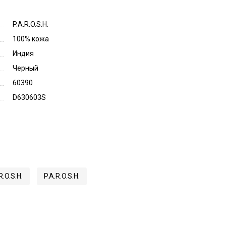
P.A.R.O.S.H.
100% кожа
Индия
Черный
60390
D630603S
.O.S.H.
P.A.R.O.S.H.