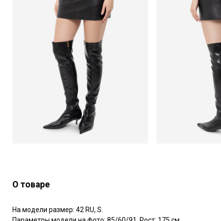
О товаре
На модели размер: 42 RU, S.

Параметры модели на фото: 85/60/91. Рост: 175 см.