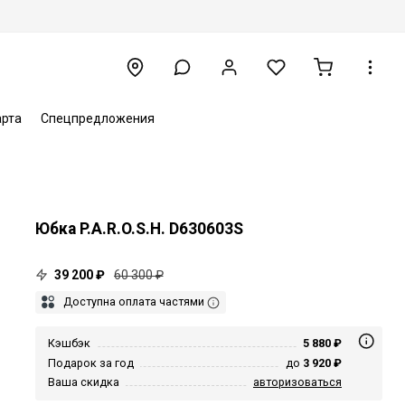
арта
Спецпредложения
Юбка P.A.R.O.S.H. D630603S
39 200 ₽
60 300 ₽
Доступна оплата частями
Кэшбэк
5 880 ₽
Подарок за год
до
3 920 ₽
Ваша скидка
авторизоваться