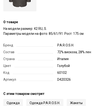
О товаре
На модели размер: 42 RU, S.

Параметры модели на фото: 85/61/91. Рост: 175 см.
Бренд
P.A.R.O.S.H.
Состав
72% вискоза, 28% лен
Страна
Италия
Цвет
Голубой
Код
60102
Артикул
D420326
С этим товаром смотрят
Одежда
Одежда P.A.R.O.S.H.
Жакеты