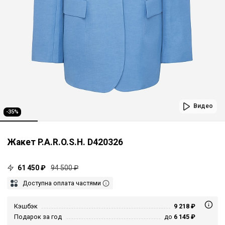
Видео
-35%
Жакет P.A.R.O.S.H. D420326
61 450 ₽
94 500 ₽
Доступна оплата частями
Кэшбэк
9 218 ₽
Подарок за год
до
6 145 ₽