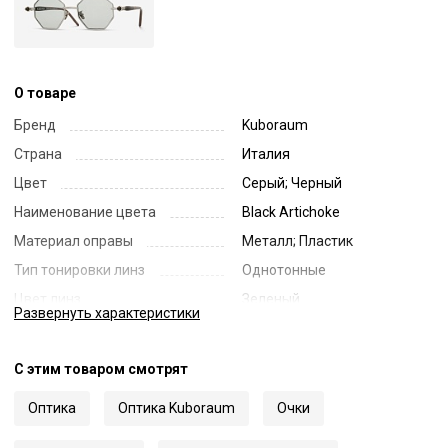
О товаре
Бренд
Kuboraum
Страна
Италия
Цвет
Серый; Черный
Наименование цвета
Black Artichoke
Материал оправы
Металл; Пластик
Тип тонировки линз
Однотонные
Цвет линз
Зеленый
Развернуть
характеристики
Наименование цвета линз
Green
Диаметр линзы
50
С этим товаром смотрят
Ширина переносицы
20
Оптика
Оптика Kuboraum
Очки
Длина заушника
145
Код
60043