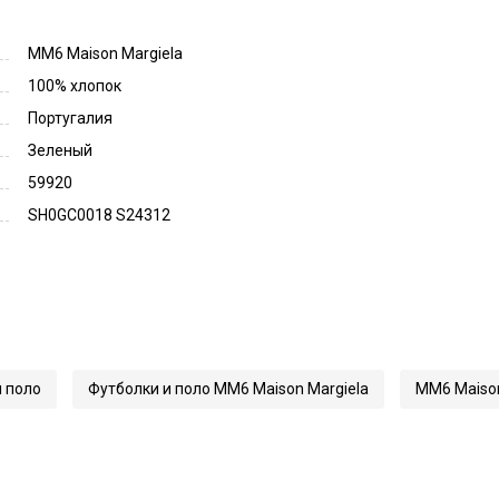
MM6 Maison Margiela
100% хлопок
Португалия
Зеленый
59920
SH0GC0018 S24312
 поло
Футболки и поло MM6 Maison Margiela
MM6 Maison