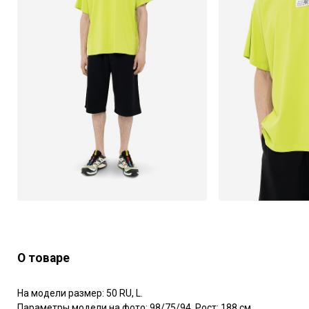
О товаре
На модели размер: 50 RU, L.

Параметры модели на фото: 98/75/94. Рост: 188 см.