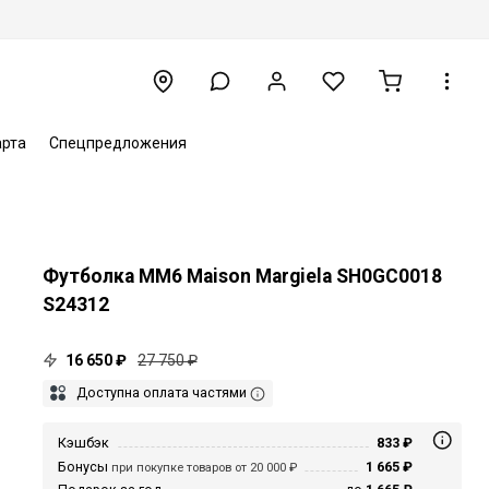
арта
Спецпредложения
Футболка MM6 Maison Margiela SH0GC0018
S24312
16 650 ₽
27 750 ₽
Доступна оплата частями
Кэшбэк
833 ₽
Бонусы
1 665 ₽
при покупке товаров от 20 000 ₽