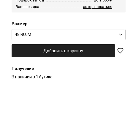
Подарок за год
до
1 665 ₽
Ваша скидка
авторизоваться
Размер
48 RU, M
Добавить в корзину
Получение
В наличии в
1 бутике