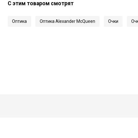
С этим товаром смотрят
Длина заушника
Код
Оптика
Оптика Alexander McQueen
Очки
Очк
Артикул