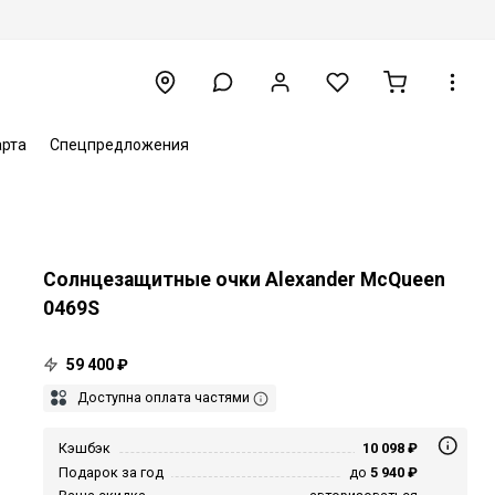
арта
Спецпредложения
Солнцезащитные очки Alexander McQueen
0469S
59 400 ₽
Доступна оплата частями
Кэшбэк
10 098 ₽
Подарок за год
до
5 940 ₽