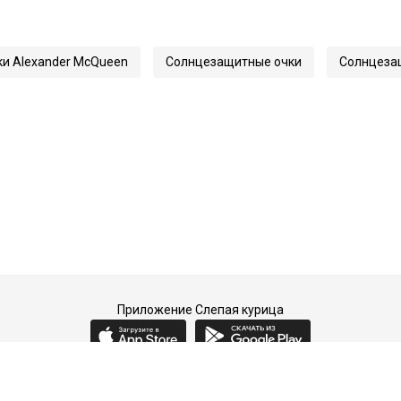
135
59691
и Alexander McQueen
Солнцезащитные очки
Солнцезащ
0469S
Приложение Слепая курица
2015-2026 © Слепая курица - fashion concept store.