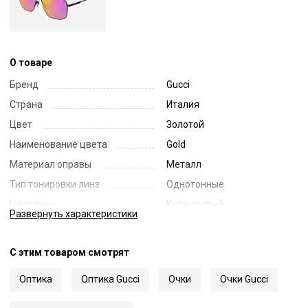
О товаре
Бренд
Gucci
Страна
Италия
Цвет
Золотой
Наименование цвета
Gold
Материал оправы
Металл
Тип тонировки линз
Однотонные
Цвет линз
Коричневый
Развернуть
характеристики
Наименование цвета линз
Brown
Диаметр линзы
60
С этим товаром смотрят
Ширина переносицы
14
Оптика
Оптика Gucci
Очки
Очки Gucci
Длина заушника
145
Код
59554