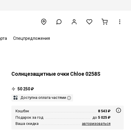
арта
Спецпредложения
Солнцезащитные очки Chloe 0258S
50 250 ₽
Доступна оплата частями
Кэшбэк
8 543 ₽
Подарок за год
до
5 025 ₽
Ваша скидка
авторизоваться