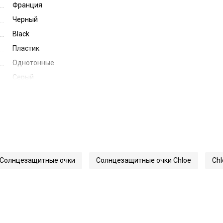
Франция
Черный
Black
Пластик
Однотонные
Серый
Grey
53
22
145
59236
Солнцезащитные очки
Солнцезащитные очки Chloe
Chl
0258S