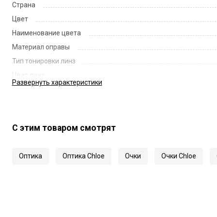
Страна
Цвет
Наименование цвета
Материал оправы
Тип тонировки линз
Цвет линз
Развернуть
характеристики
Наименование цвета линз
Диаметр линзы
Ширина переносицы
С этим товаром смотрят
Длина заушника
Код
Оптика
Оптика Chloe
Очки
Очки Chloe
Артикул