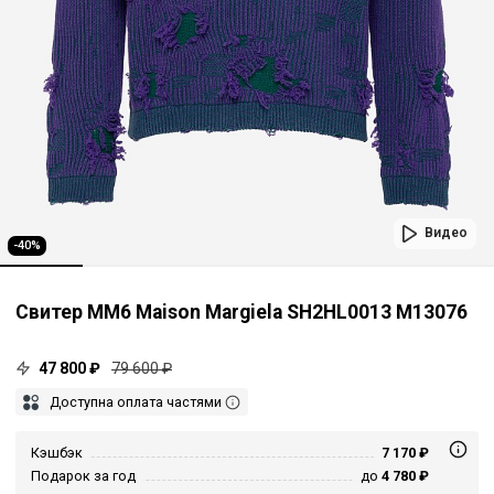
Видео
-40%
Свитер MM6 Maison Margiela SH2HL0013 M13076
47 800 ₽
79 600 ₽
Доступна оплата частями
Кэшбэк
7 170 ₽
Подарок за год
до
4 780 ₽