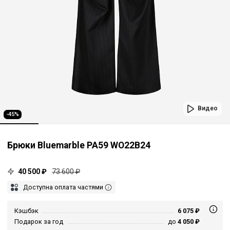
Видео
-45%
Брюки Bluemarble PA59 WO22B24
40 500 ₽
73 600 ₽
Доступна оплата частями
Кэшбэк
6 075 ₽
Подарок за год
до
4 050 ₽