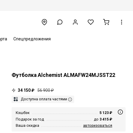
арта
Спецпредложения
Футболка Alchemist ALMAFW24MJSST22
34 150 ₽
56 900 ₽
Доступна оплата частями
Кэшбэк
5 123 ₽
Подарок за год
до
3 415 ₽
Ваша скидка
авторизоваться