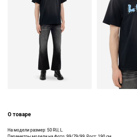
О товаре
На модели размер: 50 RU, L.

Параметры модели на фото: 99/79/99. Рост: 190 см.